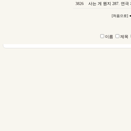
3826
사는 게 뭔지 287. 연극
[처음으로]
이름
제목