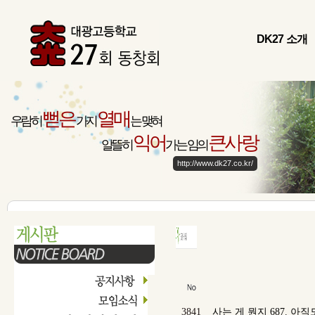
DK27 소개
뻗은
열매
우람히
가지
는 맺혀
익어
큰사랑
알뜰히
가는 임의
http://www.dk27.co.kr/
3841
사는 게 뭔지 687. 아