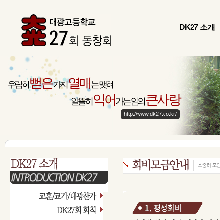
DK27 소개
뻗은
열매
우람히
가지
는 맺혀
익어
큰사랑
알뜰히
가는 임의
http://www.dk27.co.kr/